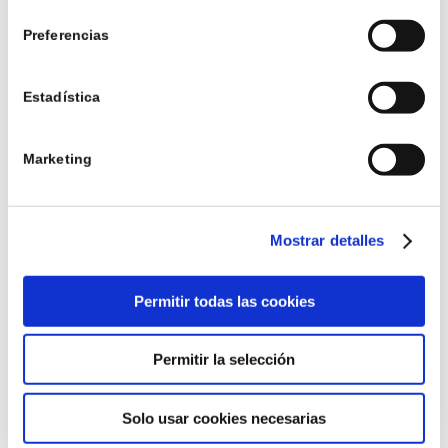
consentimiento
This is a post with post type «Link»
Preferencias
Estadística
1
Marketing
COMENTARIO
Anónimo
24/08/2014 en 17:14
Dice:
Mostrar detalles
Love it! Thanks a lot!
Responder
Permitir todas las cookies
Permitir la selección
Dejar un comentario
Solo usar cookies necesarias
¿Quieres unirte a la conversación?
Siéntete libre de contribuir!