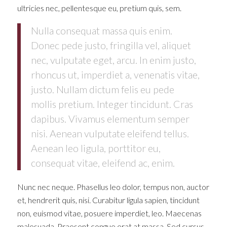
ultricies nec, pellentesque eu, pretium quis, sem.
Nulla consequat massa quis enim.
Donec pede justo, fringilla vel, aliquet
nec, vulputate eget, arcu. In enim justo,
rhoncus ut, imperdiet a, venenatis vitae,
justo. Nullam dictum felis eu pede
mollis pretium. Integer tincidunt. Cras
dapibus. Vivamus elementum semper
nisi. Aenean vulputate eleifend tellus.
Aenean leo ligula, porttitor eu,
consequat vitae, eleifend ac, enim.
Nunc nec neque. Phasellus leo dolor, tempus non, auctor
et, hendrerit quis, nisi. Curabitur ligula sapien, tincidunt
non, euismod vitae, posuere imperdiet, leo. Maecenas
malesuada. Praesent congue erat at massa. Sed cursus