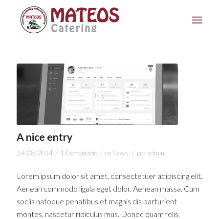
A nice entry
/
/
/
24/08/2014
1 Comentario
en
News
por
admin
Lorem ipsum dolor sit amet, consectetuer adipiscing elit.
Aenean commodo ligula eget dolor. Aenean massa. Cum
sociis natoque penatibus et magnis dis parturient
montes, nascetur ridiculus mus. Donec quam felis,