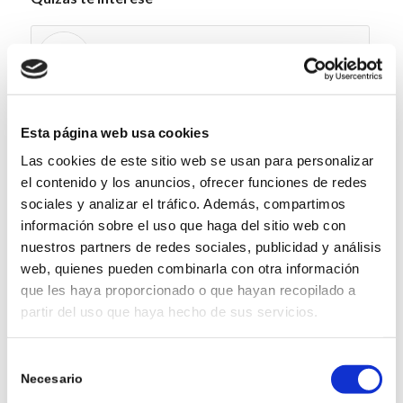
Entry with Post Format «Video»
Recruiting has begun
Esta página web usa cookies
Las cookies de este sitio web se usan para personalizar
el contenido y los anuncios, ofrecer funciones de redes
What a wild ride!
sociales y analizar el tráfico. Además, compartimos
información sobre el uso que haga del sitio web con
nuestros partners de redes sociales, publicidad y análisis
Entry with Audio
web, quienes pueden combinarla con otra información
que les haya proporcionado o que hayan recopilado a
partir del uso que haya hecho de sus servicios.
A nice post
Selección
Necesario
de