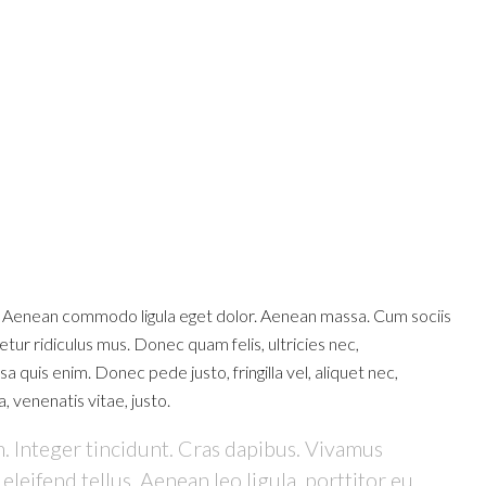
t. Aenean commodo ligula eget dolor. Aenean massa. Cum sociis
ur ridiculus mus. Donec quam felis, ultricies nec,
quis enim. Donec pede justo, fringilla vel, aliquet nec,
, venenatis vitae, justo.
. Integer tincidunt. Cras dapibus. Vivamus
eifend tellus. Aenean leo ligula, porttitor eu,