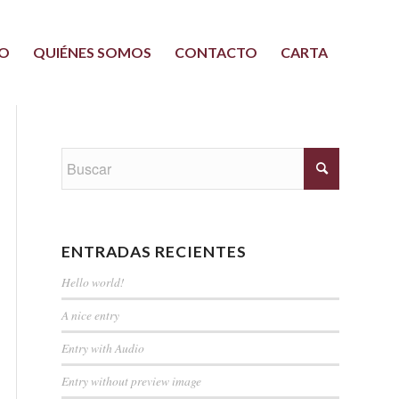
IO
QUIÉNES SOMOS
CONTACTO
CARTA
ENTRADAS RECIENTES
Hello world!
A nice entry
Entry with Audio
Entry without preview image