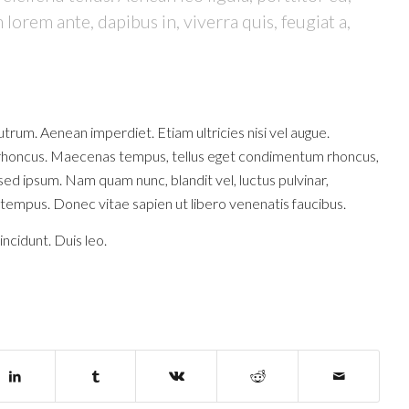
lorem ante, dapibus in, viverra quis, feugiat a,
utrum. Aenean imperdiet. Etiam ultricies nisi vel augue.
am rhoncus. Maecenas tempus, tellus eget condimentum rhoncus,
d ipsum. Nam quam nunc, blandit vel, luctus pulvinar,
 tempus. Donec vitae sapien ut libero venenatis faucibus.
incidunt. Duis leo.