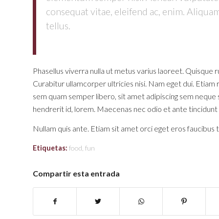
consequat vitae, eleifend ac, enim. Aliquam 
tellus.
Phasellus viverra nulla ut metus varius laoreet. Quisque r
Curabitur ullamcorper ultricies nisi. Nam eget dui. Eti
sem quam semper libero, sit amet adipiscing sem neque se
hendrerit id, lorem. Maecenas nec odio et ante tincidunt
Nullam quis ante. Etiam sit amet orci eget eros faucibus t
Etiquetas:
food
,
fun
Compartir esta entrada