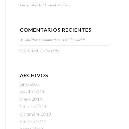
Entry with Post Format «Video»
COMENTARIOS RECIENTES
A WordPress Commenter
Hello world!
en
A nice entry
Anónimo
en
ARCHIVOS
junio 2021
agosto 2014
mayo 2014
febrero 2014
diciembre 2013
febrero 2013
enero 2013