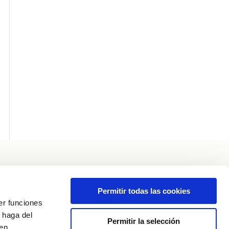
SOCIO RUTA DEL VINO DE ZAMORA
Permitir todas las cookies
er funciones
 haga del
Permitir la selección
den