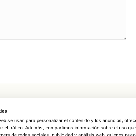
CONTACTO
ies
Dirección
: Avda. Ruta de la Plata, 13. Corrales del
web se usan para personalizar el contenido y los anuncios, ofrec
Vino, Zamora
ar el tráfico. Además, compartimos información sobre el uso que
Teléfono
: 653 918 014
tners de redes sociales, publicidad y análisis web, quienes pue