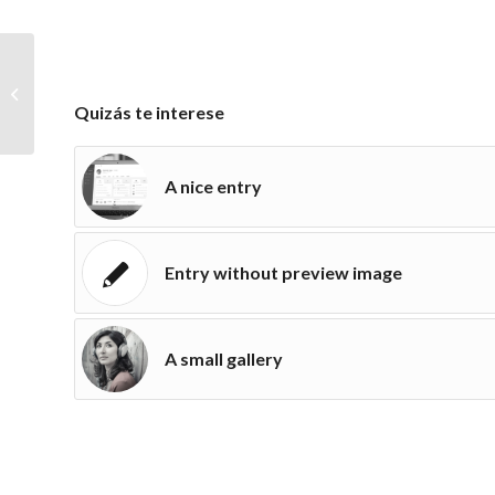
Recruiting has begun
Quizás te interese
A nice entry
Entry without preview image
A small gallery