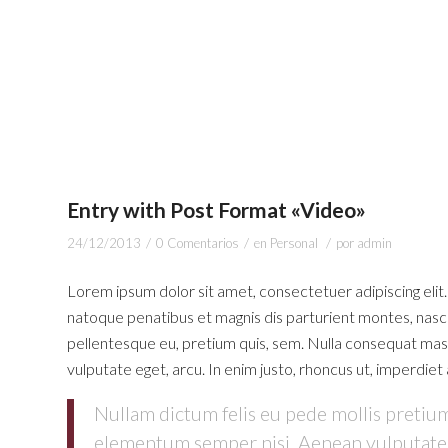
Entry with Post Format «Video»
/
/
/
24/12/2013
0 Comentarios
en
Personal
por
admin
Lorem ipsum dolor sit amet, consectetuer adipiscing eli
natoque penatibus et magnis dis parturient montes, nascet
pellentesque eu, pretium quis, sem. Nulla consequat massa 
vulputate eget, arcu. In enim justo, rhoncus ut, imperdiet a
Nullam dictum felis eu pede mollis pretium
elementum semper nisi. Aenean vulputate el