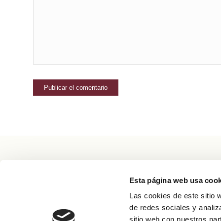
MENÚ
Esta página web usa cook
INICIO
Las cookies de este sitio 
QUIÉNES SOMOS
de redes sociales y analiz
sitio web con nuestros par